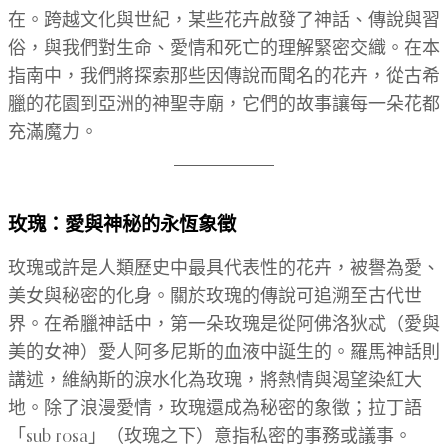
在。跨越文化與世紀，某些花卉啟發了神話、傳說與習
俗，與我們對生命、愛情和死亡的理解緊密交織。在本
指南中，我們將探索那些因傳說而聞名的花卉，從古希
臘的花園到亞洲的神聖寺廟，它們的故事讓每一朵花都
充滿魔力。
玫瑰：愛與神秘的永恆象徵
玫瑰或許是人類歷史中最具代表性的花卉，被譽為愛、
美女與秘密的化身。關於玫瑰的傳說可追溯至古代世
界。在希臘神話中，第一朵玫瑰是從阿佛洛狄忒（愛與
美的女神）愛人阿多尼斯的血液中誕生的。羅馬神話則
講述，維納斯的淚水化為玫瑰，將熱情與渴望染紅大
地。除了浪漫愛情，玫瑰還成為秘密的象徵；拉丁語
「sub rosa」（玫瑰之下）意指私密的事務或議事。