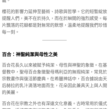
義。
櫻花的影響力延伸至藝術、詩歌與哲學。它的短暫綻放
提醒人們，美不在於持久，而在於瞬間的強烈感受。每
片飄落的花瓣都是對無常的默想，溫柔地提醒我們珍惜
每一刻。
百合：神聖純潔與母性之美
百合花長久以來被賦予純潔、母性與神聖的象徵。在基
督教中，聖母百合象徵聖母瑪利亞的無瑕純潔，常見於
宗教畫作與復活節慶典。在希臘神話中，百合據說由天
后赫拉的乳汁滴落地面而生，花朵因此兼具天上與人間
的美麗。
百合花在宗教之外也有深遠文化意義。古時常用於儀式