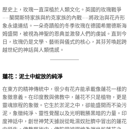
歷史上，玫瑰一直深植於人類文化。英國的玫瑰戰爭
——蘭開斯特家族與約克家族的內戰——將政治與花卉形
象永遠連結。一朵奇蹟般的冬季玫瑰在德國希爾德斯海
姆盛開，被視為神聖的恩典並激發人們的虔誠。直到今
日，玫瑰仍是文學、藝術與儀式的核心，其芬芳喚起跨
越世紀的神話與人類情感。
蓮花：泥土中綻放的純淨
在東方的精神傳統中，很少有花卉能承載像蓮花一樣的
象徵意義。在印度教與佛教中，蓮花不只是植物，更是
靈魂旅程的象徵。它生於淤泥之中，卻能盛開而不染污
泥，象徵純淨、靈性覺醒以及光明戰勝黑暗的力量。印
度神話中，創世神梵天據說從毗濕奴肚臍中冒出的蓮花