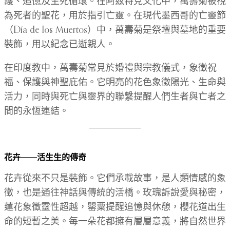
護、追憶及生死循環。在阿茲特克文化中，萬壽菊被視
為死者的聖花，用於指引亡靈。在現代墨西哥的亡靈節
（Día de los Muertos）中，萬壽菊是祭壇與墓地的重要
裝飾，用以紀念已逝親人。
在印度教中，萬壽菊常見於婚禮與宗教儀式，象徵祝
福、保護與神聖庇佑。它明亮的花色象徵陽光、生命與
活力，同時與死亡與靈界的聯繫提醒人們生者與亡者之
間的永恆連結。
花卉——活生生的傳奇
花卉從來不只是裝飾。它們承載故事，是人類情感的象
徵，也是通往神話與傳統的活橋。玫瑰訴說愛與秘密，
蓮花象徵靈性超越，罌粟提醒追憶與休憩，櫻花道出生
命的短暫之美。每一朵花都擁有層層意義，將自然世界