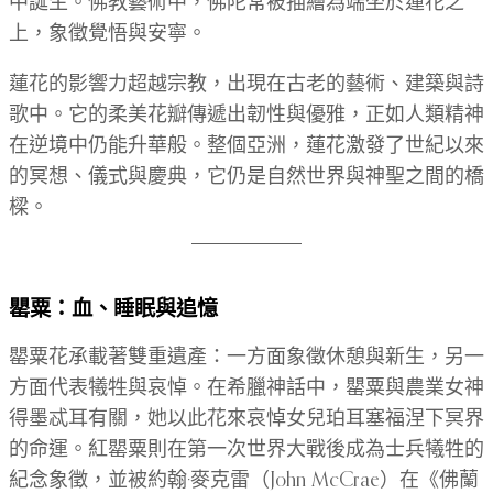
中誕生。佛教藝術中，佛陀常被描繪為端坐於蓮花之
上，象徵覺悟與安寧。
蓮花的影響力超越宗教，出現在古老的藝術、建築與詩
歌中。它的柔美花瓣傳遞出韌性與優雅，正如人類精神
在逆境中仍能升華般。整個亞洲，蓮花激發了世紀以來
的冥想、儀式與慶典，它仍是自然世界與神聖之間的橋
樑。
罌粟：血、睡眠與追憶
罌粟花承載著雙重遺產：一方面象徵休憩與新生，另一
方面代表犧牲與哀悼。在希臘神話中，罌粟與農業女神
得墨忒耳有關，她以此花來哀悼女兒珀耳塞福涅下冥界
的命運。紅罌粟則在第一次世界大戰後成為士兵犧牲的
紀念象徵，並被約翰·麥克雷（John McCrae）在《佛蘭