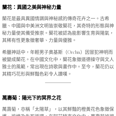
蘭花：異國之美與神秘力量
蘭花是最具異國情調與神秘感的傳奇花卉之一。古希
臘、中國與中美洲文明皆崇敬蘭花，其奇特的形態與神
秘力量使其備受推崇。蘭花被認為能影響生育與陽氣，
其稀有性更象徵奢華、力量與優雅。
希臘神話中，年輕男子奧基斯（Orchis）因冒犯神明而
被變成蘭花。在中國文化中，蘭花象徵道德操守與文人
雅士的風範，常出現在詩歌與畫作中。至今，蘭花仍以
其精巧花形與鮮豔色彩令人讚嘆。
萬壽菊：陽光下的冥界之花
萬壽菊，亦稱「太陽草」，以其鮮豔的橙黃花色象徵保