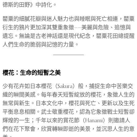
德斯的田野》中詩化。
罌粟的細膩花瓣與迷人魅力也與睡眠與死亡相連，罌粟
衍生的鴉片更加深其雙重象徵——美麗與危險、追憶與
遺忘。無論是古老神話還是現代紀念，罌粟花田總提醒
人們生命的脆弱與記憶的力量。
櫻花：生命的短暫之美
少有花卉如日本櫻花（Sakura）般，捕捉生命中苦樂交
織的瞬間美感。每年春天短暫綻放的櫻花，象徵人生的
無常與新生。日本文化中，櫻花與死亡、更新以及生死
平衡息息相關。武士敬重櫻花，認為它象徵戰士短暫卻
輝煌的一生；千年以來的賞花節（Hanami）則邀請人
們在花下聚會，欣賞轉瞬即逝的美景，並沉思人生的意