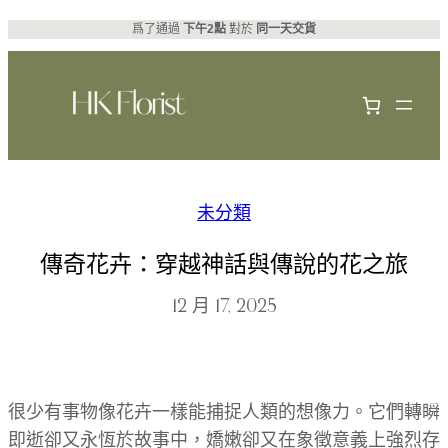
跳
爲了通過
下午2點
對於
同一天交貨
至
主
要
內
容
未分類
傳奇花卉：穿越神話與傳說的花之旅
12 月 17, 2025
很少有事物像花卉一樣能捕捉人類的想像力。它們轉瞬
即逝卻又永恆於故事中，嬌嫩卻又在象徵意義上強烈存