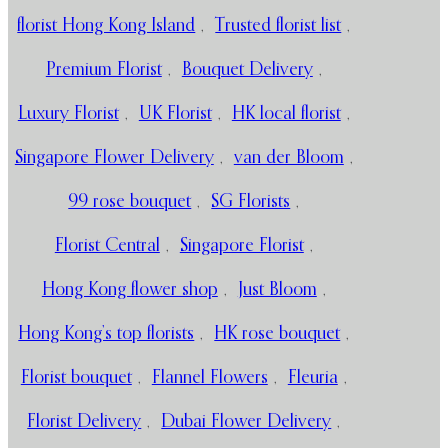
florist Hong Kong Island
,
Trusted florist list
,
Premium Florist
,
Bouquet Delivery
,
Luxury Florist
,
UK Florist
,
HK local florist
,
Singapore Flower Delivery
,
van der Bloom
,
99 rose bouquet
,
SG Florists
,
Florist Central
,
Singapore Florist
,
Hong Kong flower shop
,
Just Bloom
,
Hong Kong’s top florists
,
HK rose bouquet
,
Florist bouquet
,
Flannel Flowers
,
Fleuria
,
Florist Delivery
,
Dubai Flower Delivery
,