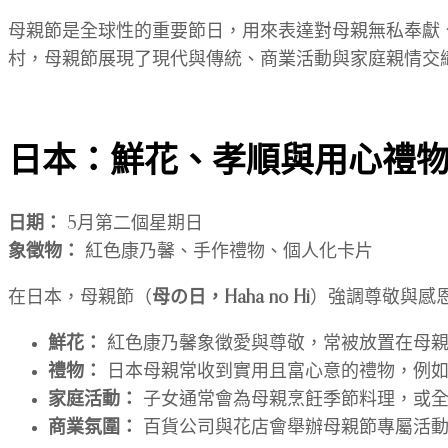
母親節是全球性的重要節日，用來表達對母親無私奉獻
村，母親節展現了現代與傳統、商業活動與家庭親情交
日本：鮮花、孝順與用心禮
日期：
5月第二個星期日
象徵物：
紅色康乃馨、手作禮物、個人化卡片
在日本，母親節（
母の日，Haha no Hi
）強調尊敬與感
鮮花：
紅色康乃馨象徵愛與尊敬，常被放置在母親
禮物：
日本母親常收到實用且富心意的禮物，例如
家庭活動：
子女通常會為母親烹飪季節料理，或全
商業氛圍：
百貨公司與花店會舉辦母親節專屬活動