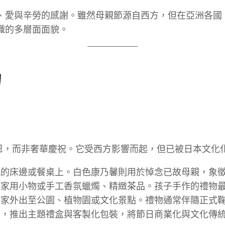
、愛與辛勞的感謝。雖然母親節源自西方，但在亞洲各國
織的多層面面貌。
物
恩，而非奢華慶祝。它受西方影響而起，但已被日本文化
的床邊或餐桌上。白色康乃馨則用於悼念已故母親，象
家用小物或手工香氛蠟燭、精緻茶品。孩子手作的禮物
家外出至公園、植物園或文化景點。禮物通常伴隨正式
，推出主題禮盒與客製化包裝，將節日商業化與文化傳