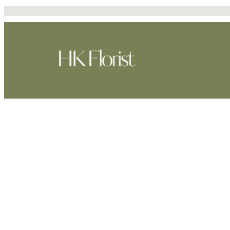
跳
至
主
要
內
容